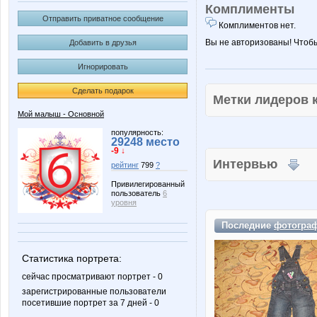
Комплименты
Отправить приватное сообщение
Комплиментов нет.
Вы не авторизованы! Чтоб
Добавить в друзья
Игнорировать
Сделать подарок
Метки лидеров
Мой малыш - Основной
популярность:
29248 место
-9 ↓
Интервью
рейтинг
799
?
Привилегированный
пользователь
6
уровня
Последние
фотогра
Статистика портрета:
сейчас просматривают портрет - 0
зарегистрированные пользователи
посетившие портрет за 7 дней - 0