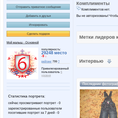
Комплименты
Отправить приватное сообщение
Комплиментов нет.
Вы не авторизованы! Чтоб
Добавить в друзья
Игнорировать
Сделать подарок
Метки лидеров
Мой малыш - Основной
популярность:
29248 место
-9 ↓
Интервью
рейтинг
799
?
Привилегированный
пользователь
6
уровня
Последние
фотогра
Статистика портрета:
сейчас просматривают портрет - 0
зарегистрированные пользователи
посетившие портрет за 7 дней - 0